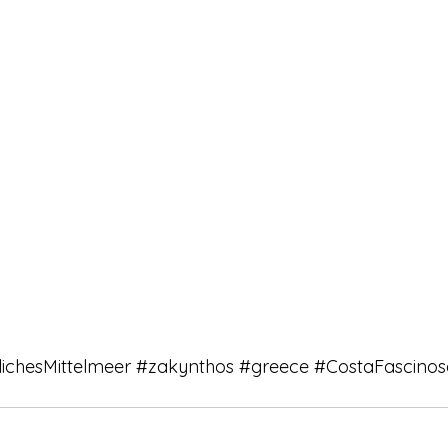
lichesMittelmeer
#zakynthos
#greece
#CostaFascinos