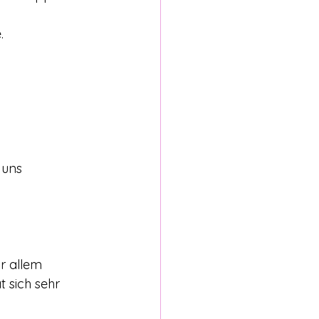
. 
uns 
r allem 
 sich sehr 