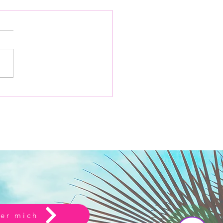
 KIDS CLUB PROTUR
Powered by
ARI PARK
InnoTech Apps
NINA-Trip Mallorca / MSC
ASIA Oktober 2024 Auf
em REISENINA-Trip nach
rca war es mir ein
nderes Anliegen den
R...
Your 14 days trial has expired.
The trial's over, but the show must go on! 🎬
Upgrade now to keep your web masterpiece in
the spotlight.
Send us a message
Online
💬 na, dann schieß mal los
er mich