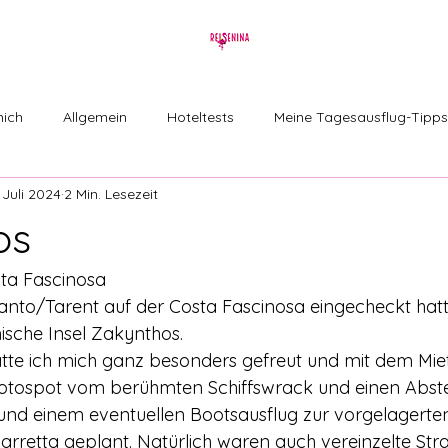
mich
Allgemein
Hoteltests
Meine Tagesausflug-Tipps
 Juli 2024
2 Min. Lesezeit
nden berichten
os
ta Fascinosa 
anto/Tarent auf der Costa Fascinosa eingecheckt hat
hische Insel Zakynthos. 
atte ich mich ganz besonders gefreut und mit dem Mi
otospot vom berühmten Schiffswrack und einen Abst
und einem eventuellen Bootsausflug zur vorgelagerten 
arretta geplant. Natürlich waren auch vereinzelte Str