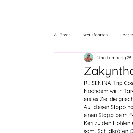
All Posts
Kreuzfahrten
Über 
Nina Lamberty
25.
REISENINA-Trip
REISENINA-Ku
Zakynth
REISENINA-Trip Cos
Nachdem wir in Tar
erstes Ziel die griec
Auf diesen Stopp h
einen Stopp beim F
Keri zu den Höhlen 
samt Schildkröten C