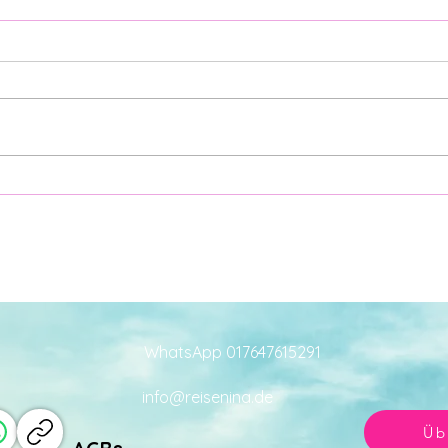
IBEROSTAR ALBUFERA
TUI
PARK
SAF
REISENINA-Trip Mallorca / MSC
REISE
FANTASIA Oktober 2024 Was
FANT
habe ich mich auf diesen
mein
Hoteltest gefreut – der
Mallo
Familienhit der Iberostar-Kette...
beso
PROTU
WhatsApp 017647615291
info@reisenina.de
Üb