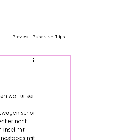
Menu
Preview - ReiseNINA-Trips
ten war unser 
etwagen schon 
echer nach 
Insel mit 
andstopps mit 