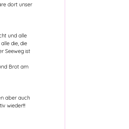
äre dort unser 
ht und alle 
le die, die 
er Seeweg ist 
und Brot am 
en aber auch 
v wieder!!! 