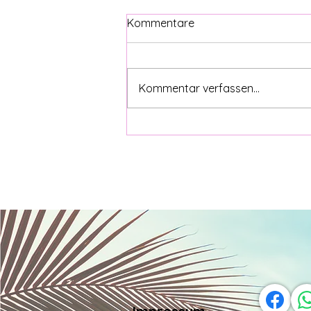
MSC FANTASIA
Kommentare
REISENINA-Trip Mallorca & MSC
FANTASIA Mittlerweile gelten
meine Kids und ich ja als
Kommentar verfassen...
erfahrene Kreuzfahrer und nach
den letzten malen auf...