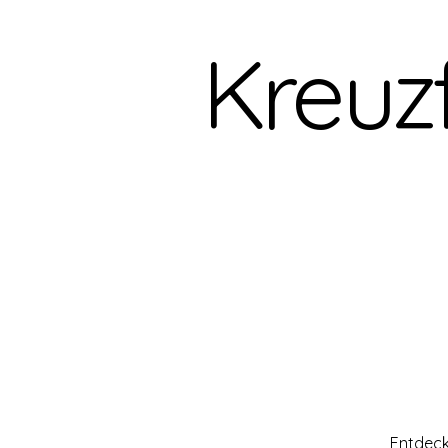
Kreuz
REISENINA-Trip
REISENINA-Ku
Entdeck