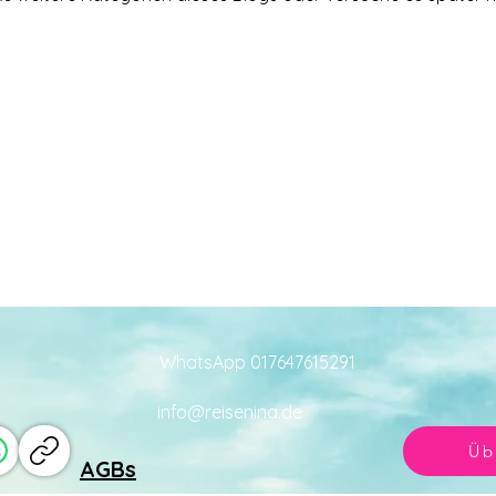
WhatsApp 017647615291
info@reisenina.de
Üb
AGBs