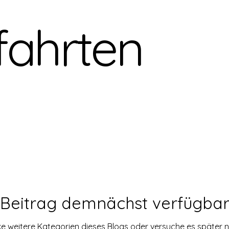
fahrten
nden berichten
Beitrag demnächst verfügba
e weitere Kategorien dieses Blogs oder versuche es später 