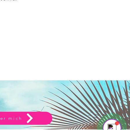
Powered by
InnoTech Apps
Your 14 days trial has expired.
The trial's over, but the show must go on! 🎬
Upgrade now to keep your web masterpiece in
the spotlight.
Send us a message
Online
💬 na, dann schieß mal los
er mich