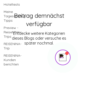
The trial's over, but the show must go
Hoteltests
on! 🎬 Upgrade now to keep your web
Meine
Beitrag demnächst
masterpiece in the spotlight.
Tagesausflug-
Tipps
verfügbar
Preview -
ReiseNINA-
Send us a message
Entdecke weitere Kategorien
Online
Trips
dieses Blogs oder versuche es
💬 na, dann schieß mal los
später nochmal.
REISENINA-
Trip
REISENINA-
Kunden
berichten
WhatsApp
017647615291
info@reisenina.de
Impressum