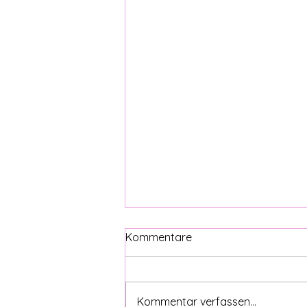
MSC FANTASIA
Kommentare
REISENINA-Trip Mallorca & MSC
FANTASIA Mittlerweile gelten
meine Kids und ich ja als
Kommentar verfassen...