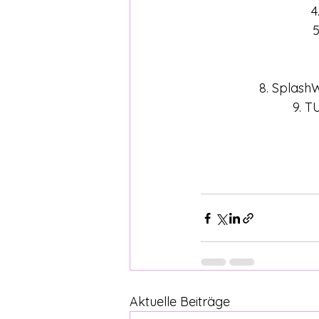
4
5
8. SplashW
9. T
Aktuelle Beiträge