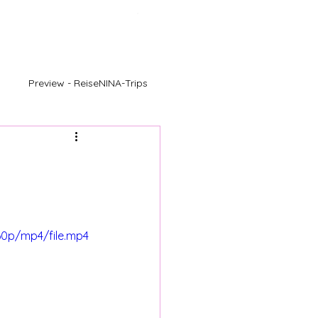
Menu
Preview - ReiseNINA-Trips
60p/mp4/file.mp4