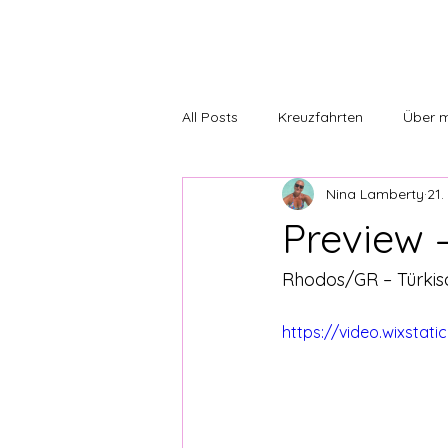
All Posts
Kreuzfahrten
Über 
Nina Lamberty
21.
REISENINA-Trip
REISENINA-Ku
Preview 
Rhodos/GR – Türkisc
https://video.wixsta