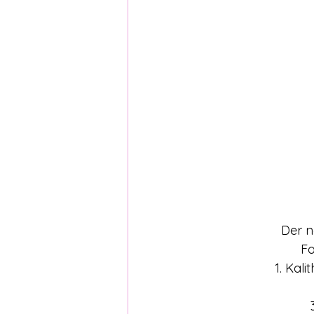
Der n
Fo
1. Kal