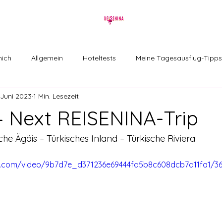
mich
Allgemein
Hoteltests
Meine Tagesausflug-Tipps
 Juni 2023
1 Min. Lesezeit
nden berichten
– Next REISENINA-Trip
he Ägäis – Türkisches Inland – Türkische Riviera 
tic.com/video/9b7d7e_d371236e69444fa5b8c608dcb7d11fa1/3