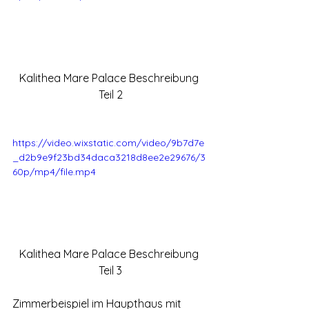
Kalithea Mare Palace Beschreibung 
Teil 2
Your 14 days trial has
expired.
https://video.wixstatic.com/video/9b7d7e
_d2b9e9f23bd34daca3218d8ee2e29676/3
The trial's over, but the show must go
60p/mp4/file.mp4
on! 🎬 Upgrade now to keep your web
masterpiece in the spotlight.
Kalithea Mare Palace Beschreibung 
Teil 3
Zimmerbeispiel im Haupthaus mit 