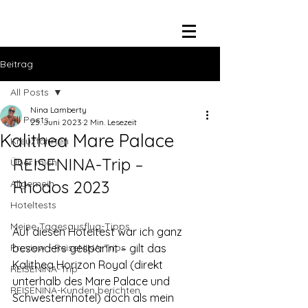
Beitrag
All Posts
Nina Lamberty
All Posts
25. Juni 2023
2 Min. Lesezeit
Kalithea Mare Palace
Kreuzfahrten
REISENINA-Trip – 
Über mich
Rhodos 2023 
Allgemein
Hoteltests
Meine Tagesausflug-Tipps
Auf diesen Hoteltest war ich ganz 
Preview - ReiseNINA-Trips
besonders gespannt – gilt das 
Kalithea Horizon Royal (direkt 
REISENINA-Trip
unterhalb des Mare Palace und 
REISENINA-Kunden berichten
Schwesternhotel) doch als mein 