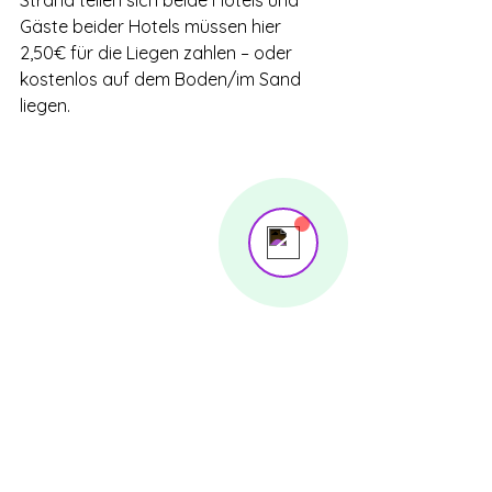
Strand teilen sich beide Hotels und 
Gäste beider Hotels müssen hier 
2,50€ für die Liegen zahlen – oder 
kostenlos auf dem Boden/im Sand 
liegen. 
Send us a message
Online
💬 na, dann schieß mal los