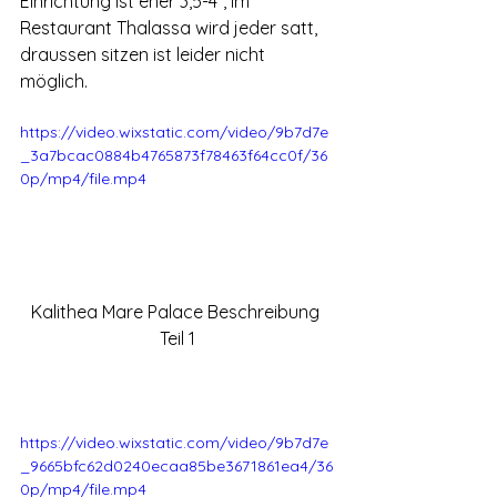
Einrichtung ist eher 3,5-4*, im 
Restaurant Thalassa wird jeder satt, 
draussen sitzen ist leider nicht 
möglich.  
https://video.wixstatic.com/video/9b7d7e
_3a7bcac0884b4765873f78463f64cc0f/36
0p/mp4/file.mp4
Kalithea Mare Palace Beschreibung 
Teil 1
https://video.wixstatic.com/video/9b7d7e
_9665bfc62d0240ecaa85be3671861ea4/36
0p/mp4/file.mp4