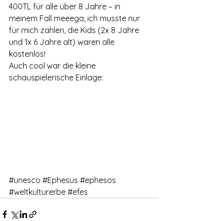
400TL für alle über 8 Jahre – in 
on! 🎬 Upgrade now to keep your web
meinem Fall meeega, ich musste nur 
masterpiece in the spotlight.
für mich zahlen, die Kids (2x 8 Jahre 
und 1x 6 Jahre alt) waren alle 
kostenlos! 
Auch cool war die kleine 
schauspielerische Einlage: 
#unesco
#Ephesus
#ephesos
#weltkulturerbe
#efes