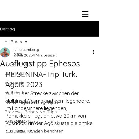
Beitrag
All Posts
Nina Lamberty
All Posts
7. Juli 2023
1 Min. Lesezeit
Ausflugstipp Ephesos
Kreuzfahrten
REISENINA-Trip Türk. 
Über mich
Ägäis 2023 
Allgemein
Hoteltests
Auf halber Strecke zwischen der 
Halbinsel Cesme und dem legendäre, 
Meine Tagesausflug-Tipps
im Landesinnere liegenden, 
Preview - ReiseNINA-Trips
Pamukkale, liegt an etwa 20km von 
REISENINA-Trip
Kusadasi an der Ägäisküste die antike 
Stadt Ephesos.  
REISENINA-Kunden berichten