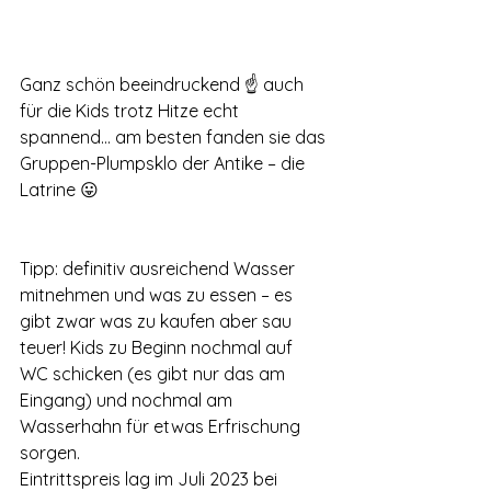
Ganz schön beeindruckend ☝️ auch 
für die Kids trotz Hitze echt 
spannend… am besten fanden sie das 
Gruppen-Plumpsklo der Antike – die 
Latrine 😛 
Tipp: definitiv ausreichend Wasser 
mitnehmen und was zu essen – es 
gibt zwar was zu kaufen aber sau 
teuer! Kids zu Beginn nochmal auf  
WC schicken (es gibt nur das am 
Eingang) und nochmal am 
Wasserhahn für etwas Erfrischung 
Your 14 days trial has
sorgen. 
expired.
Eintrittspreis lag im Juli 2023 bei 
The trial's over, but the show must go