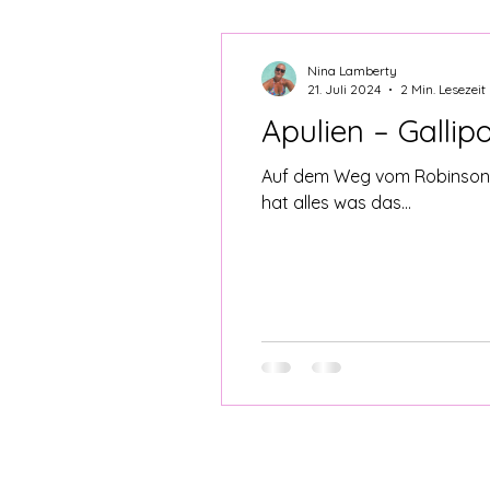
REISENINA-Trip
REISENINA-Ku
Nina Lamberty
21. Juli 2024
2 Min. Lesezeit
Apulien – Gallip
Auf dem Weg vom Robinson C
hat alles was das...