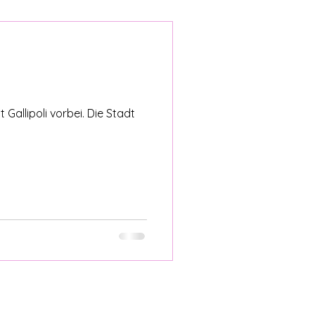
llipoli vorbei. Die Stadt
Powered by
InnoTech Apps
Your 14 days trial has expired.
The trial's over, but the show must go on! 🎬