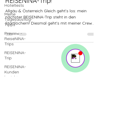
REISENINA-Trip!
on! 🎬 Upgrade now to keep your web
Hoteltests
masterpiece in the spotlight.
Allgäu & Österreich Gleich geht’s los: mein
Meine
nächster REISENINA-Trip steht in den
Tagesausflug-
Startlöchern! Diesmal geht’s mit meiner Crew
Tipps
Send us a message
mit...
Online
Preview -
ReiseNINA-
Trips
REISENINA-
Trip
REISENINA-
Kunden
WhatsApp
017647615291
berichten
info@reisenina.de
Impressum
AGBs